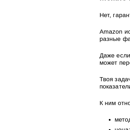
Нет, гара
Amazon ис
разные фа
Даже если
может пер
Твоя задач
показател
К ним отн
мето
цена