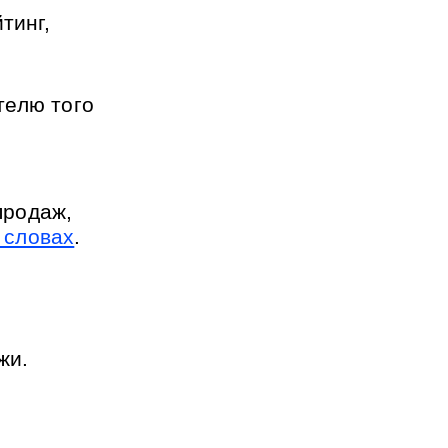
инг, 
елю того 
родаж, 
х словах
.
жи.