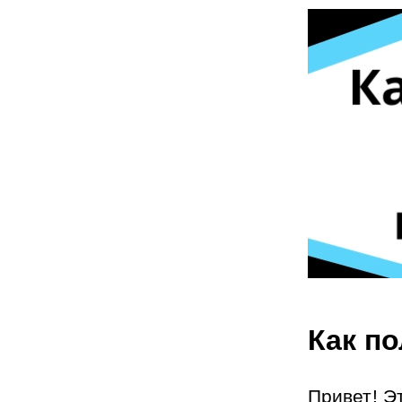
Как п
Привет! Э