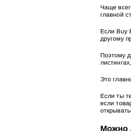
Чаще всег
главной с
Если Buy 
другому п
Поэтому д
листингах,
Это главн
Если ты т
если това
открывать
Можно 