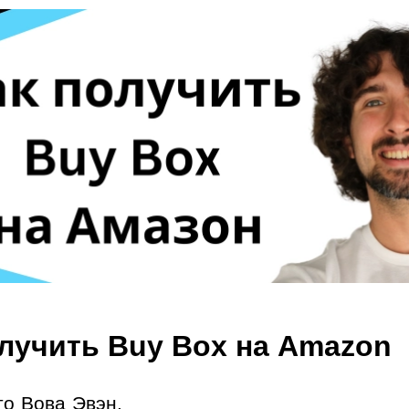
олучить Buy Box на Amazon
то Вова Эвэн.