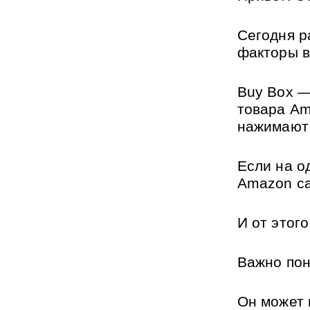
Сегодня р
факторы в
Buy Box —
товара Am
нажимают
Если на о
Amazon са
И от этог
Важно пон
Он может 