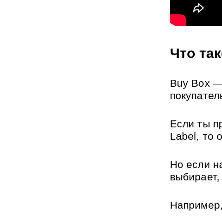
Что та
Buy Box —
покупатель
Если ты п
Label, то 
Но если н
выбирает,
Например,