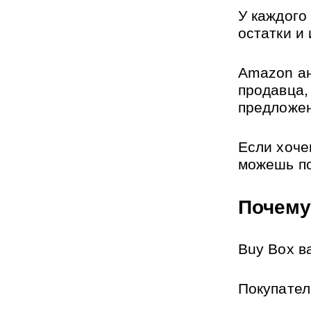
У каждого 
остатки и
Amazon ан
продавца,
предложе
Если хоче
можешь по
Почему
Buy Box в
Покупател