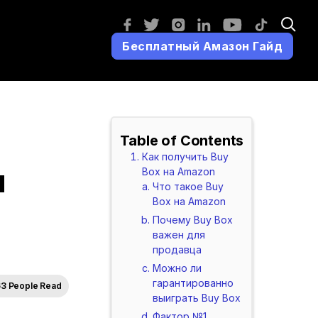
Бесплатный Амазон Гайд
Table of Contents
Как получить Buy
я
Box на Amazon
Что такое Buy
Box на Amazon
Почему Buy Box
важен для
продавца
Можно ли
гарантированно
63 People Read
выиграть Buy Box
Фактор №1.