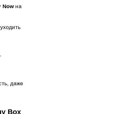
y Now
 на 
уходить 
.
ть, даже 
uy Box