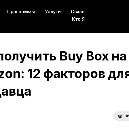
Программы
Услуги
Связь
Кто Я
получить Buy Box на
on: 12 факторов дл
давца
1