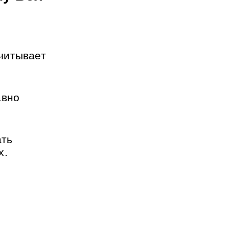
читывает 
вно 
ть 
x.