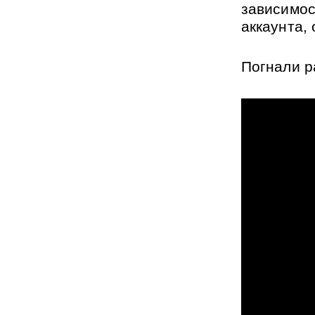
зависимос
аккаунта,
Погнали р