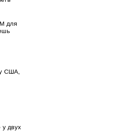
М для 
ешь 
у США, 
у двух 