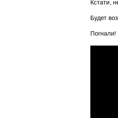
Кстати, н
Будет во
Погнали!