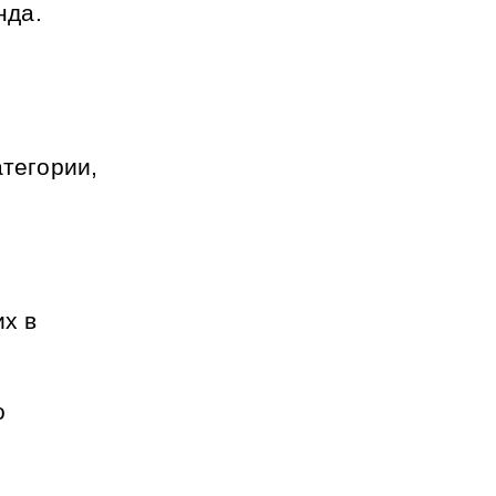
да. 
тегории, 
х в 
 