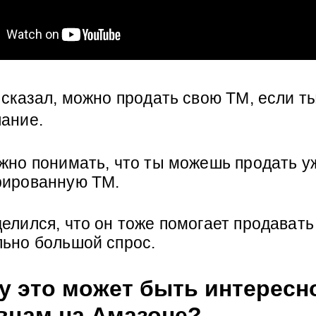
 сказал, можно продать свою ТМ, если т
лание.
жно понимать, что ты можешь продать уж
рированную ТМ.
елился, что он тоже помогает продавать 
льно большой спрос.
у это может быть интересно
вцам на Амазоне?