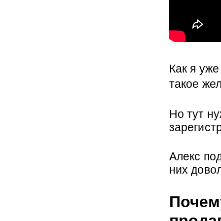
Как я уже
такое же
Но тут ну
зарегист
Алекс под
них дово
Почем
прода