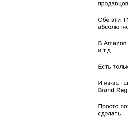
продавцов
Обе эти Т
абсолютно
В Amazon B
и.т.д.
Есть толь
И из-за та
Brand Regi
Просто по
сделать.