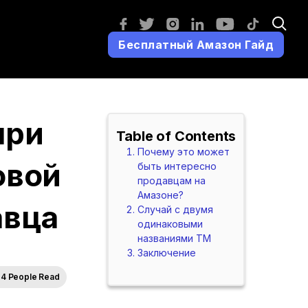
Бесплатный Амазон Гайд
при
Table of Contents
Почему это может
овой
быть интересно
продавцам на
Амазоне?
авца
Случай с двумя
одинаковыми
названиями ТМ
Заключение
4 People Read