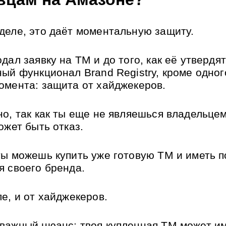
деле, это даёт моментальную защиту.
дал заявку на ТМ и до того, как её утвердят,
ный функционал Brand Registry, кроме одного
омента: защита от хайджекеров.
но, так как ты еще не являешься владельцем
ожет быть отказ.
ты можешь купить уже готовую ТМ и иметь п
я своего бренда.
ле, и от хайджекеров.
важный нюанс: твоя купленная ТМ может им