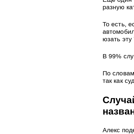
разную ка
То есть, е
автомобил
юзать эту
В 99% слу
По словам
так как с
Случа
назва
Алекс под