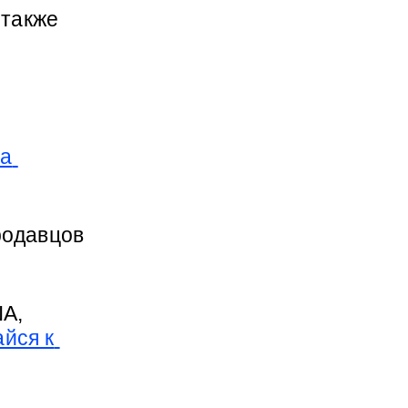
 также 
а 
одавцов 
А, 
йся к 