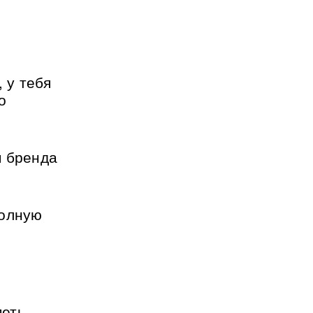
 у тебя 
 
 бренда 
олную 
еть 