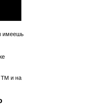
ы имеешь 
е 
ТМ и на 
 