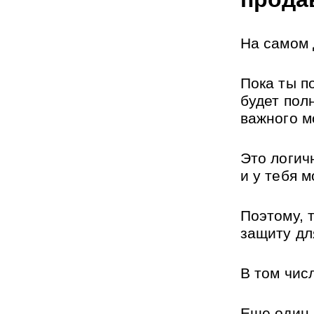
На самом 
Пока ты по
будет пол
важного м
Это логич
и у тебя м
Поэтому, 
защиту дл
В том чис
Еще один 