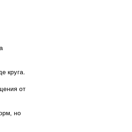
 
е круга.
щения от 
рм, но 