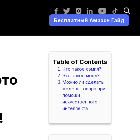
Бесплатный Амазон Гайд
Table of Contents
Что такое сэмпл?
это
Что такое молд?
Можно ли сделать
модель товара при
помощи
искусственного
интеллекта
!