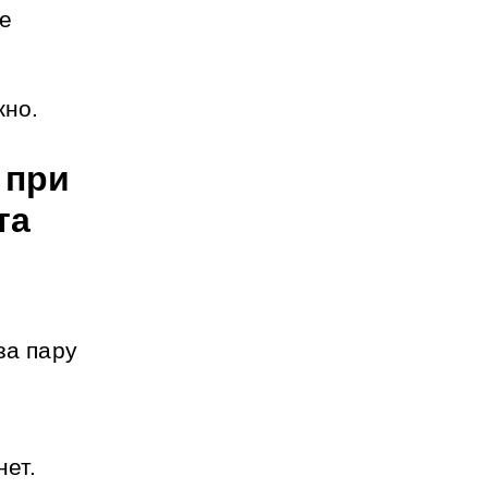
е 
жно.
при 
та
а пару 
нет.