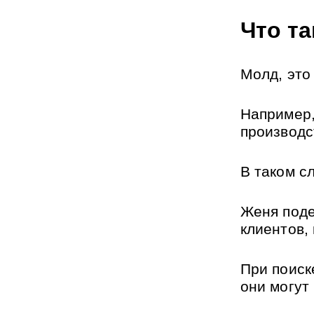
Что т
Молд, это
Например, 
производс
В таком с
Женя поде
клиентов,
При поиске
они могут 