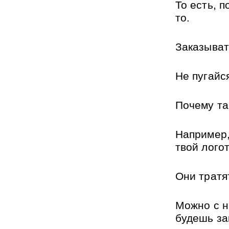
То есть, п
то.
Заказыват
Не пугайс
Почему та
Например,
твой логот
Они тратят
Можно с н
будешь за