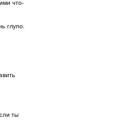
ими что-
ь глупо.
вить 
ли ты 