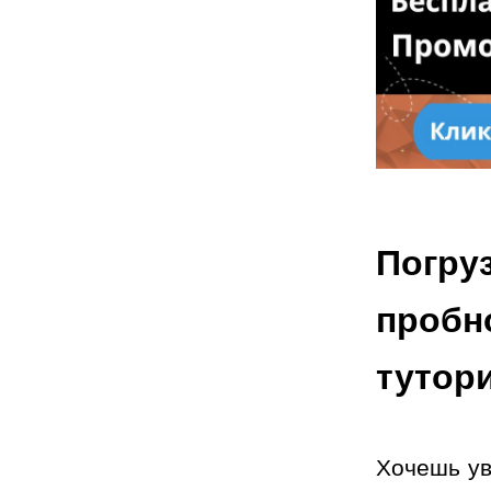
Погруз
пробно
тутор
Хочешь ув