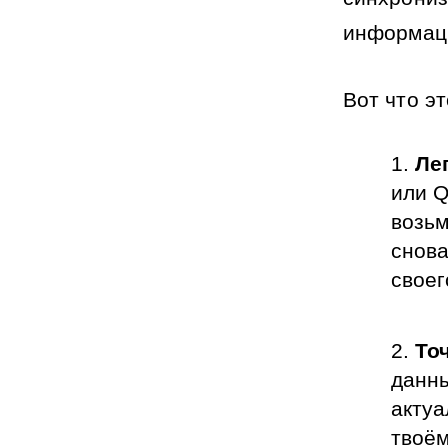
информаци
Вот что эт
Ле
или Q
возьм
снова
своег
То
данны
актуа
твоём