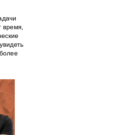
адачи 
 время, 
еские 
увидеть 
более 