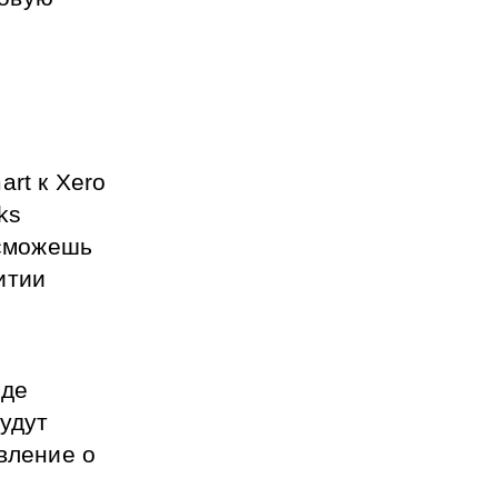
rt к Xero 
s 
сможешь 
тии 
де 
удут 
вление о 