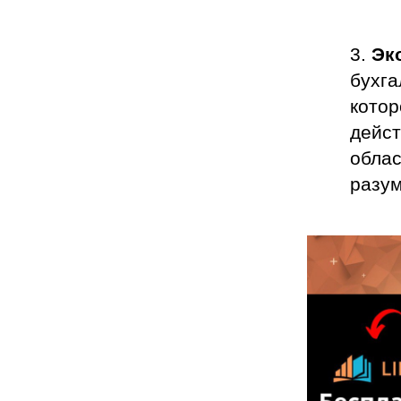
Эк
бухга
котор
дейст
облас
разу