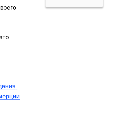
воего 
то 
ения 
ммерции