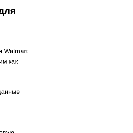
для 
 Walmart 
м как 
данные 
овую 