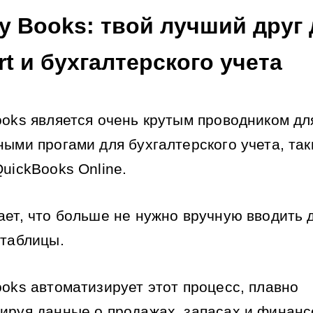
y Books: твой лучший друг 
t и бухгалтерского учета
ooks является очень крутым проводником для
ными прогами для бухгалтерского учета, таки
QuickBooks Online.
ает, что больше не нужно вручную вводить 
 таблицы.
ooks автоматизирует этот процесс, плавно 
ируя данные о продажах, запасах и финанс