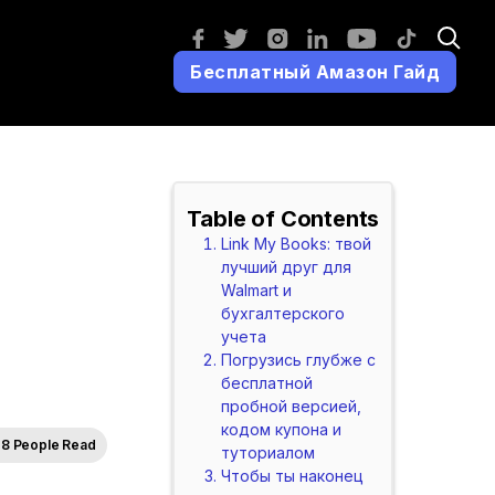
Бесплатный Амазон Гайд
Table of Contents
Link My Books: твой
лучший друг для
Walmart и
бухгалтерского
учета
Погрузись глубже с
бесплатной
пробной версией,
кодом купона и
8 People Read
туториалом
Чтобы ты наконец