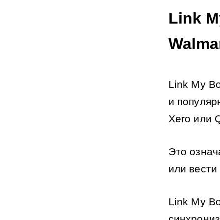
Link M
Walmar
Link My B
и популяр
Xero или 
Это означ
или вести
Link My B
синхрониз