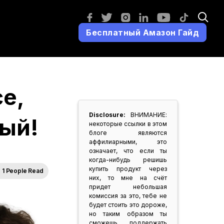
Бесплатный Амазон Гайд
е,
Disclosure:
ВНИМАНИЕ:
ый!
некоторые ссылки в этом
блоге являются
аффилиарными, это
означает, что если ты
когда-нибудь решишь
купить продукт через
1 People Read
них, то мне на счёт
придет небольшая
комиссия за это, тебе не
будет стоить это дороже,
но таким образом ты
сможешь поддержать