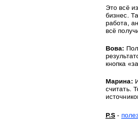
Это всё и
бизнес. Та
работа, ан
всё получи
Вова:
 Пол
результато
кнопка «з
Марина:
 
считать. 
источнико
P.S
 - 
поле