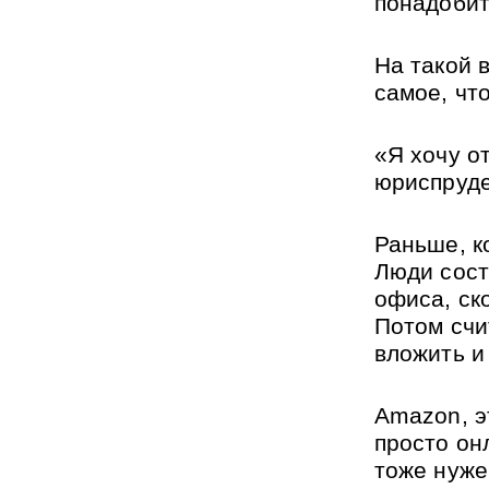
понадобит
На такой 
самое, что
«Я хочу о
юриспруде
Раньше, к
Люди сост
офиса, ск
Потом счи
вложить и 
Amazon, э
просто онл
тоже нуже