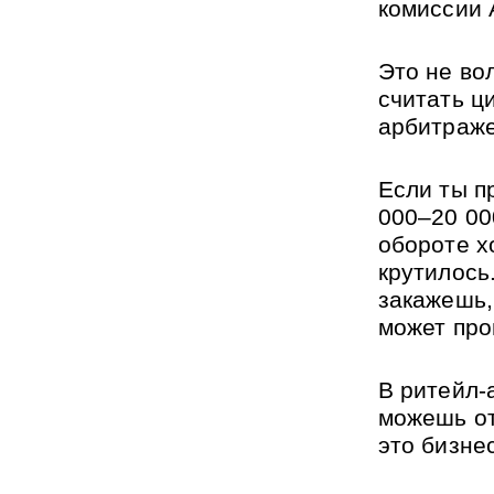
комиссии 
Это не во
считать ц
арбитраже
Если ты п
000–20 00
обороте х
крутилось
закажешь,
может про
В ритейл-
можешь от
это бизнес