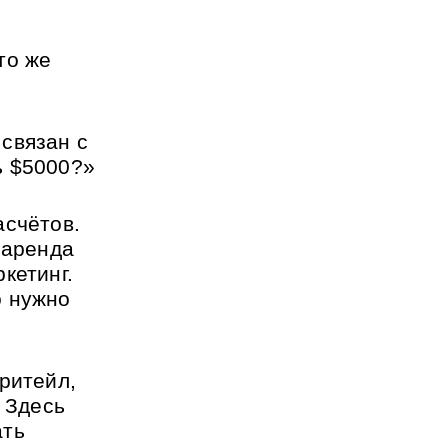
о же 
связан с 
ь $5000?»
счётов. 
аренда 
етинг. 
 нужно 
ритейл, 
 Здесь 
ть 