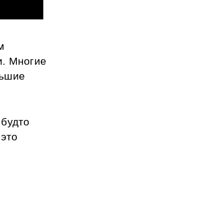
 
. Многие 
ьшие 
будто 
это 