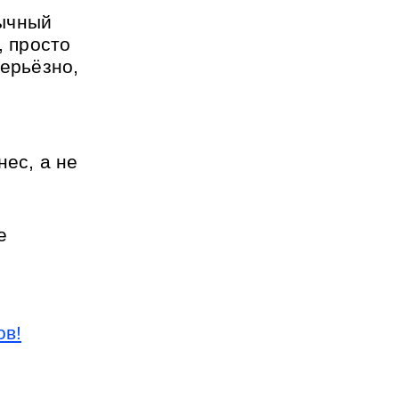
ычный 
 просто 
ерьёзно, 
ес, а не 
 
ов!