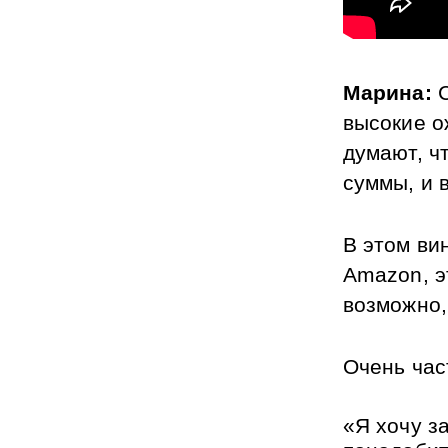
Марина:
 
высокие о
думают, ч
суммы, и в
В этом ви
Amazon, э
возможно,
Очень час
«Я хочу з