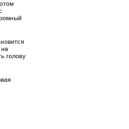
отом 
 
громный 
новится 
на 
ь голову 
вая 