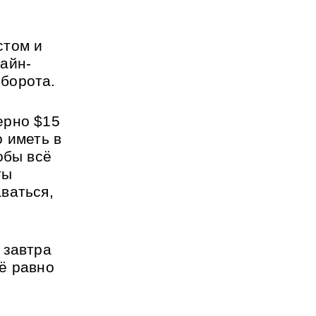
том и 
айн-
борота. 
рно $15 
 иметь в 
бы всё 
ы 
аться, 
завтра 
ё равно 