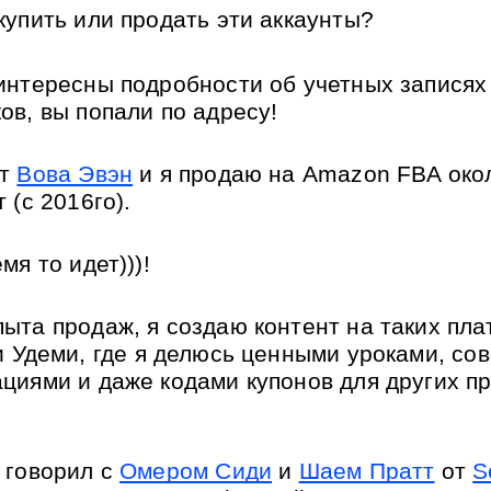
купить или продать эти аккаунты? 
интересны подробности об учетных записях 
ов, вы попали по адресу! 
т 
Вова Эвэн
 и я продаю на Amazon FBA окол
 (с 2016го). 
мя то идет)))!
ыта продаж, я создаю контент на таких пла
и 
Удеми
, где я делюсь ценными уроками, сов
циями и даже кодами купонов для других пр
 говорил с 
Омером Сиди
 и 
Шаем Пратт
 от 
S