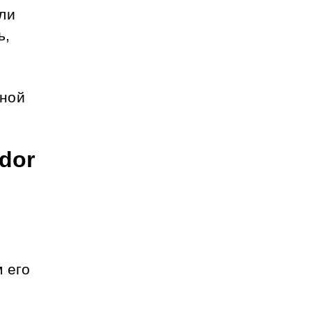
ли 
, 
ной 
or 
 
 его 