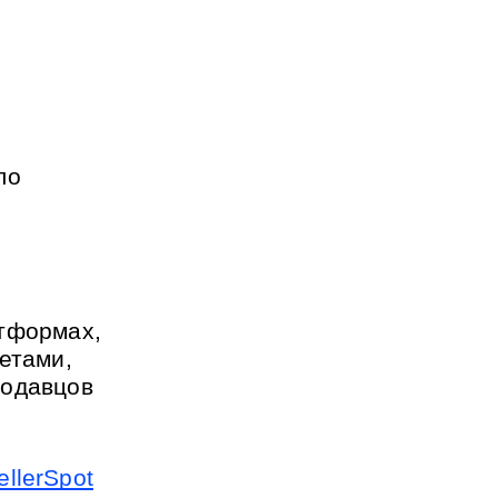
о 
тформах, 
етами, 
одавцов 
ellerSpot