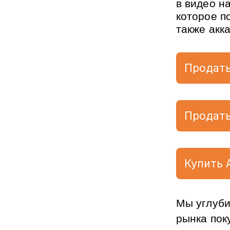
в видео на
которое п
также акк
Продать
Продать
Купить 
Мы углуби
рынка поку