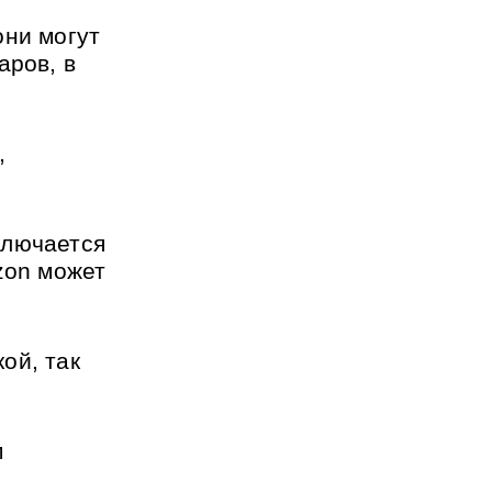
ни могут 
ров, в 
 
лючается 
zon может 
й, так 
 