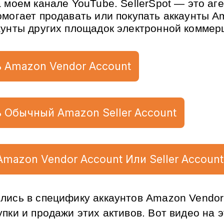
 моем канале YouTube. SellerSpot — это аге
омогает продавать или покупать аккаунты Am
аунты других площадок электронной коммер
 Amazon Vendor Account
 Обычный Amazon Seller Account
Amazon Vendor Account Или Seller Account
лись в специфику аккаунтов Amazon Vendor C
пки и продажи этих активов. Вот видео на эт