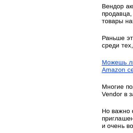
Вендор ак
продавца,
товары на
Раньше эт
среди тех
Можешь ли
Amazon с
Многие по
Vendor в 
Но важно 
приглашен
и очень в