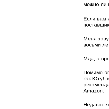
можно ли 
Если вам 
поставщик
Меня зову
восьми лет
Мда, а вре
Помимо оп
как 
Ютуб
 
рекоменда
Amazon.
Недавно я