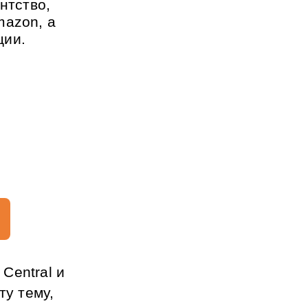
нтство, 
azon, а 
ции.
entral и 
у тему, 