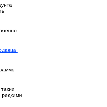
унта 
ь 
обенно 
одавца 
рамме 
такие 
 редкими 