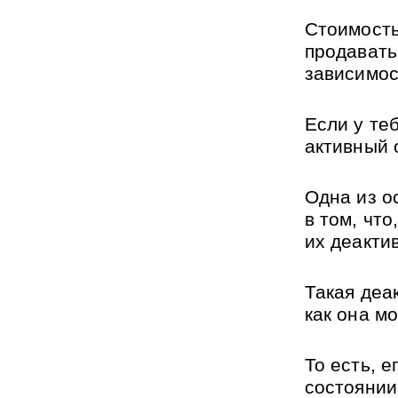
Стоимость
продавать
зависимос
Если у теб
активный о
Одна из о
в том, чт
их деакти
Такая деа
как она м
То есть, 
состоянии