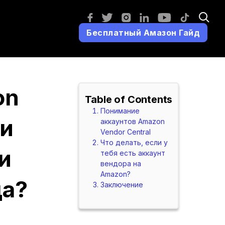
Бесплатный Амазон Гайд
on
Table of Contents
Понимание
ли
аккаунтов Amazon
Vendor Central
Что делать, если у
и
тебя есть аккаунт
вендора на
Amazon?
ца?
Заключение